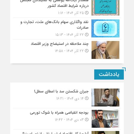
هشدار آیت‌الله یوسفی به نمایندگان مجلس
درباره شرایط اقتصاد کشور
25 آذر 1404 - 1:16
نقد واگذاری سهام بانک‌های ملت، تجارت و
صادرات
22 آذر 1404 - 15:13
چند ملاحظه در استیضاح وزیر اقتصاد
22 آذر 1404 - 14:58
یادداشت
جبران شکستن سد با اعطای سطل!
14 دی 1404 - 16:21
بودجه انقباضی همراه با شوک تورمی
03 دی 1404 - 16:42
آیا مشکل اقتصاد ایران ارزانی انرژی است؟