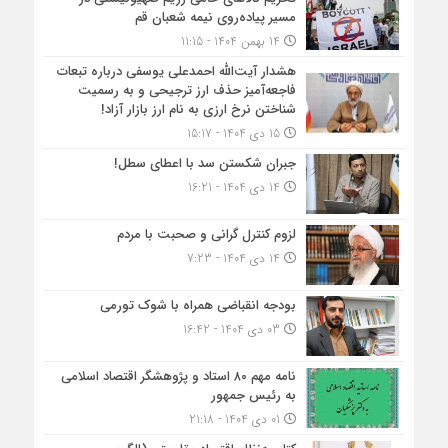
مسیر پیاده‌روی نیمه شعبان قم
14 بهمن 1404 - 11:15
هشدار آیت‌الله احمدعلی یوسفی درباره تبعات
فاجعه‌آمیز حذف ارز ترجیحی و به رسمیت
شناختن نرخ ارزی به نام ارز بازار آزاد!
15 دی 1404 - 15:17
جبران شکستن سد با اعطای سطل!
14 دی 1404 - 16:21
لزوم کنترل گرانی و صحبت با مردم
14 دی 1404 - 7:23
بودجه انقباضی همراه با شوک تورمی
03 دی 1404 - 16:42
نامه مهم ۸۰ استاد و پژوهشگر اقتصاد اسلامی
به رئیس جمهور
01 دی 1404 - 21:18