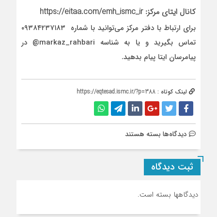
کانال ایتای مرکز: https://eitaa.com/emh_ismc_ir
برای ارتباط با دفتر مرکز می‌توانید با شماره ۰۹۳۸۴۲۳۷۱۸۳
تماس بگیرید و یا به شناسه markaz_rahbari@ در
پیامرسان ایتا پیام بدهید.
لینک کوتاه :
https://eqtesad.ismc.ir/?p=388
برای
دیدگاه‌ها
بسته هستند
تماس
با
ثبت دیدگاه
ما
دیدگاهها بسته است.