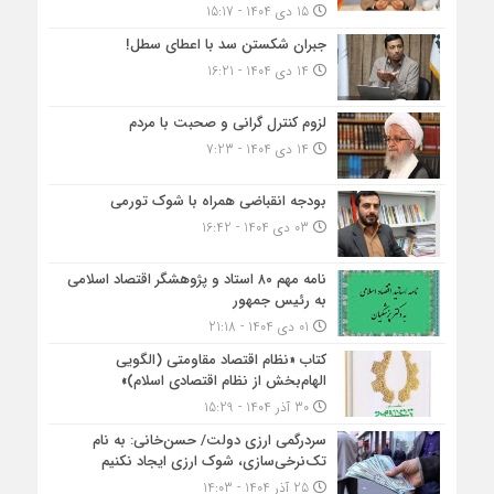
15 دی 1404 - 15:17
جبران شکستن سد با اعطای سطل!
14 دی 1404 - 16:21
لزوم کنترل گرانی و صحبت با مردم
14 دی 1404 - 7:23
بودجه انقباضی همراه با شوک تورمی
03 دی 1404 - 16:42
نامه مهم ۸۰ استاد و پژوهشگر اقتصاد اسلامی
به رئیس جمهور
01 دی 1404 - 21:18
کتاب «نظام اقتصاد مقاومتی (الگویی
الهام‌بخش از نظام اقتصادی اسلام)»
30 آذر 1404 - 15:29
سردرگمی ارزی دولت/ حسن‌خانی: به نام
تک‌نرخی‌سازی، شوک ارزی ایجاد نکنیم
25 آذر 1404 - 14:03