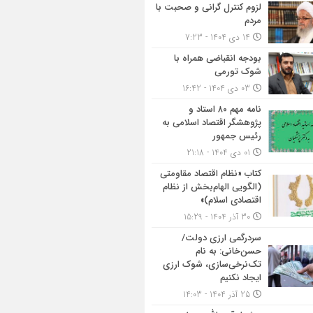
لزوم کنترل گرانی و صحبت با
مردم
14 دی 1404 - 7:23
بودجه انقباضی همراه با
شوک تورمی
03 دی 1404 - 16:42
نامه مهم ۸۰ استاد و
پژوهشگر اقتصاد اسلامی به
رئیس جمهور
01 دی 1404 - 21:18
کتاب «نظام اقتصاد مقاومتی
(الگویی الهام‌بخش از نظام
اقتصادی اسلام)»
30 آذر 1404 - 15:29
سردرگمی ارزی دولت/
حسن‌خانی: به نام
تک‌نرخی‌سازی، شوک ارزی
ایجاد نکنیم
25 آذر 1404 - 14:03