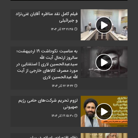
فیلم کامل نقد مناظره آقایان غنی‌نژاد
و جبرائیلی
21:45
23 آذر 1404
به مناسبت نکوداشت 19 اردیبهشت؛
سالروز ارتحال آیت الله
سیدعبدالحسین لاری | استفتایی در
مورد مصرف کالاهای خارجی از آیت
الله عبدالحسین لاری
14:42
22 آذر 1404
لزوم تحریم شرکت‌های حامی رژیم
صهیونی
15:30
19 آذر 1404
نظام اقتصادی اسلام در بیان