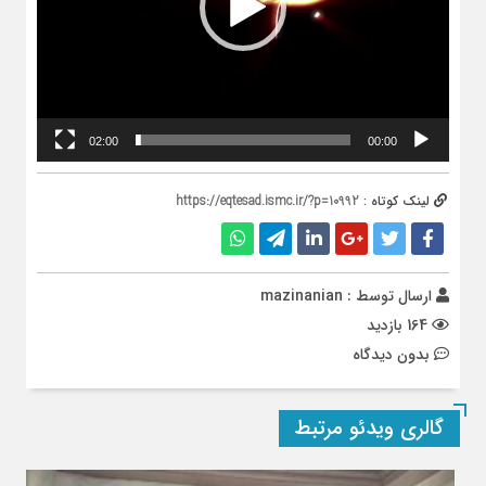
02:00
00:00
لینک کوتاه :
https://eqtesad.ismc.ir/?p=10992
ارسال توسط :
mazinanian
164 بازدید
بدون دیدگاه
گالری ویدئو مرتبط