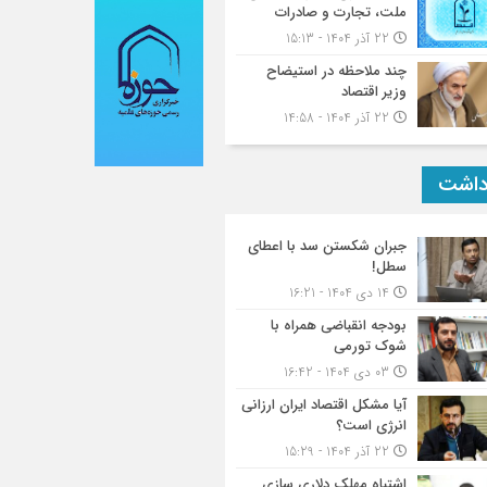
ملت، تجارت و صادرات
22 آذر 1404 - 15:13
چند ملاحظه در استیضاح
وزیر اقتصاد
22 آذر 1404 - 14:58
داشت
جبران شکستن سد با اعطای
سطل!
14 دی 1404 - 16:21
بودجه انقباضی همراه با
شوک تورمی
03 دی 1404 - 16:42
آیا مشکل اقتصاد ایران ارزانی
انرژی است؟
22 آذر 1404 - 15:29
اشتباه مهلک دلاری سازی