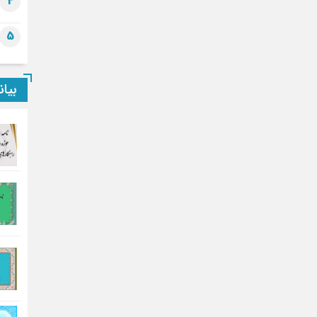
4
5
بیان