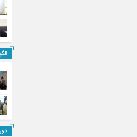
الگ
دور