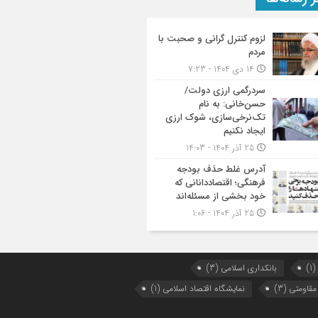
لزوم کنترل گرانی و صحبت با
مردم
14 دی 1404 - 7:23
سردرگمی ارزی دولت/
حسن‌خانی: به نام
تک‌نرخی‌سازی، شوک ارزی
ایجاد نکنیم
25 آذر 1404 - 14:03
آدرس غلط حذف بودجه
فرهنگی؛ اقتصاددانانی که
خود بخشی از مسئله‌اند
25 آذر 1404 - 1:06
(1)
بانکداری اسلامی
(3)
 مقاومتی
(3)
نمایشگاه اقتصاد اسلامی
(1)