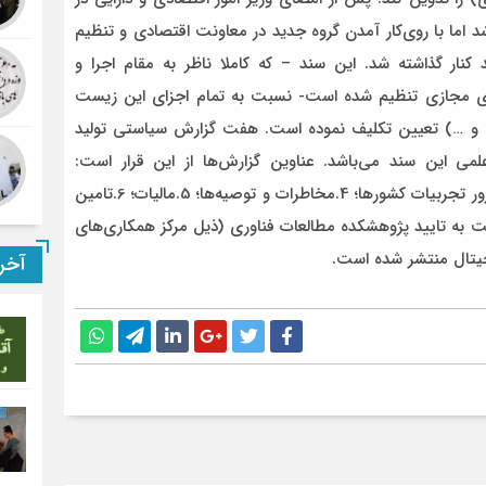
لاغ شد اما با روی‌کار آمدن گروه جدید در معاونت اقتصادی و تنظیم
ی فضای مجازی در سال 1403، این سند کنار گذاشته شد. این سند – که کاملا ناظر به مقام اجرا و
ی مجازی تنظیم شده است- نسبت به تمام اجزای این زیست
ذاری و …) تعیین تکلیف نموده است. هفت گزارش سیاستی تولید
علمی این سند می‌باشد. عناوین گزارش‌ها از این قرار است:
1.حکمرانی و تنظیم‌گری؛ 2.پول دیجیتال بانک مرکزی؛ 3.مرور تجربیات کشورها؛ 4.مخاطرات و توصیه‌ها؛ 5.مالیات؛ 6.تامین
ش گزارش نخست به تایید پژوهشکده مطالعات فناوری (ذیل مرکز همکاری‌های
یتال منتشر شده است.
آخر