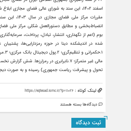
اسفند 1402، این سند به شورای عالی فضای مجازی اب
مقررات مرکز مل
انضباط‌بخشی و مطابق دستورالعمل شکلی مرکز ملی فضا
بوم (اعم از نگهداری، انتشار، تبادل، پرداخت، سرمایه‌گ
شده در اندیشکده دینا در حوزه رمزدارایی‌ها، پشتیبان 
مالی غیر متمرکز؛ 7.نابرابری در رمزارزها. ش
تحول و پیشرفت ریاست جمهوری) رسیده و به صورت دیج
لینک کوتاه :
https://eqtesad.ismc.ir/?p=11026
برای
دیدگاه‌ها
بسته هستند
کارگروه
رمز
ثبت دیدگاه
ارز