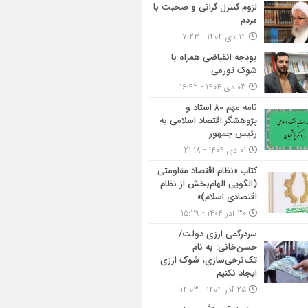
لزوم کنترل گرانی و صحبت با
مردم
14 دی 1404 - 7:23
بودجه انقباضی همراه با
شوک تورمی
03 دی 1404 - 16:42
نامه مهم ۸۰ استاد و
پژوهشگر اقتصاد اسلامی به
رئیس جمهور
01 دی 1404 - 21:18
کتاب «نظام اقتصاد مقاومتی
(الگویی الهام‌بخش از نظام
اقتصادی اسلام)»
30 آذر 1404 - 15:29
سردرگمی ارزی دولت/
حسن‌خانی: به نام
تک‌نرخی‌سازی، شوک ارزی
ایجاد نکنیم
25 آذر 1404 - 14:03