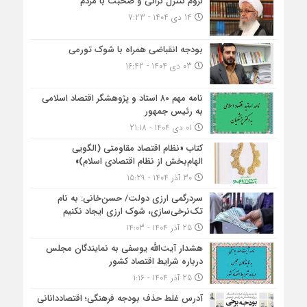
لزوم کنترل گرانی و صحبت با مردم
14 دی 1404 - 7:23
بودجه انقباضی همراه با شوک تورمی
03 دی 1404 - 16:42
نامه مهم ۸۰ استاد و پژوهشگر اقتصاد اسلامی
به رئیس جمهور
01 دی 1404 - 21:18
کتاب «نظام اقتصاد مقاومتی (الگویی
الهام‌بخش از نظام اقتصادی اسلام)»
30 آذر 1404 - 15:29
سردرگمی ارزی دولت/ حسن‌خانی: به نام
تک‌نرخی‌سازی، شوک ارزی ایجاد نکنیم
25 آذر 1404 - 14:03
هشدار آیت‌الله یوسفی به نمایندگان مجلس
درباره شرایط اقتصاد کشور
25 آذر 1404 - 1:16
آدرس غلط حذف بودجه فرهنگی؛ اقتصاددانانی