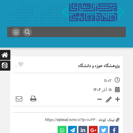
1
پژوهشگاه حوزه و دانشگاه
11:02
18 آذر 1404
لینک کوتاه :
https://eqtesad.ismc.ir/?p=11033